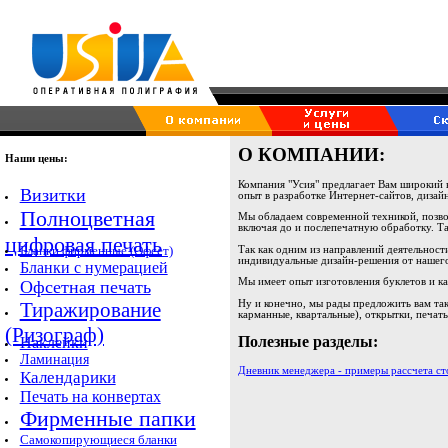
О КОМПАНИИ:
Наши цены:
Компания "Усия" предлагает Вам широкий
Визитки
опыт в разработке Интернет-сайтов, дизай
Полноцветная
Мы обладаем современной техникой, позво
включая до и послепечатную обработку. Так
цифровая печать
Бланки фирменные (Офсет)
Так как одним из направлений деятельнос
индивидуальные дизайн-решения от нашег
Бланки с нумерацией
Мы имеет опыт изготовления буклетов и ка
Офсетная печать
Ну и конечно, мы рады предложить вам так
Тиражирование
карманные, квартальные), открытки, печат
(Ризограф)
Полезные разделы:
Наклейки
Ламинация
Дневник менеджера - примеры рассчета с
Календарики
Печать на конвертах
Фирменные папки
Самокопирующиеся бланки